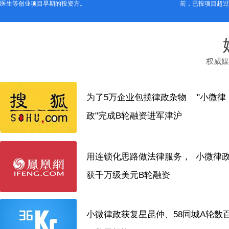
医生等创业项目早期的投资方。
前，已投项目超过
权威媒
为了5万企业包揽律政杂物 "小微律
政"完成B轮融资进军津沪
用连锁化思路做法律服务， 小微律
获千万级美元B轮融资
小微律政获复星昆仲、58同城A轮数