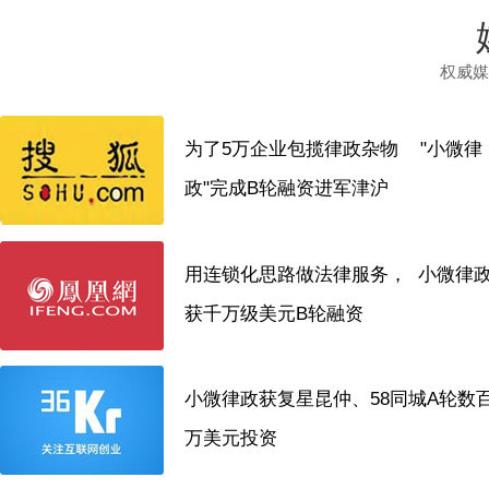
权威媒
为了5万企业包揽律政杂物 "小微律
政"完成B轮融资进军津沪
用连锁化思路做法律服务， 小微律
获千万级美元B轮融资
小微律政获复星昆仲、58同城A轮数
万美元投资