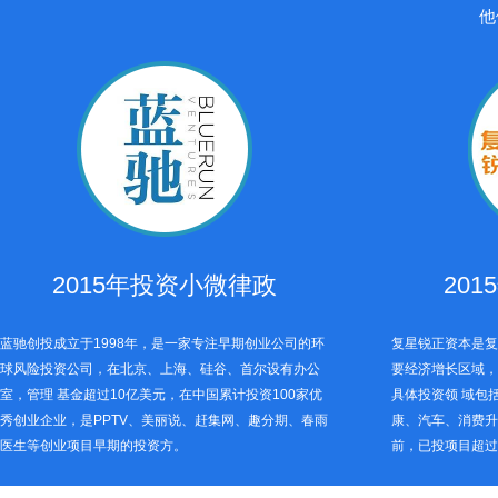
他
2015年投资小微律政
20
蓝驰创投成立于1998年，是一家专注早期创业公司的环
复星锐正资本是复
球风险投资公司，在北京、上海、硅谷、首尔设有办公
要经济增长区域，
室，管理 基金超过10亿美元，在中国累计投资100家优
具体投资领 域包
秀创业企业，是PPTV、美丽说、赶集网、趣分期、春雨
康、汽车、消费升
医生等创业项目早期的投资方。
前，已投项目超过